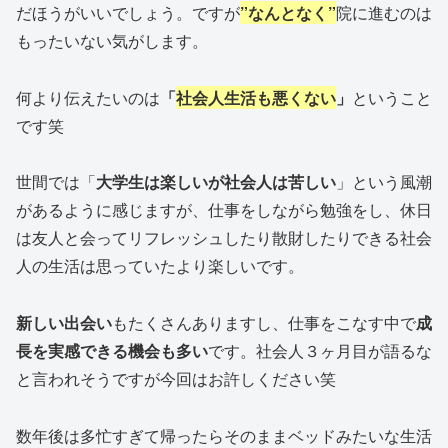
だほうがいいでしょう。ですが
”なんとなく”
院に進むのは
もったいない気がします。
何より伝えたいのは
「
社会人生活も悪くない
」
ということ
です笑
世間では「
大学生は楽しいが社会人は苦しい
」という風潮
があるように感じますが、仕事をしながら勉強をし、休日
は友人と会ってリフレッシュしたり散財したりできる社会
人の生活は思っていたより楽しいです。
新しい出会い
もたくさんありますし、仕事をこなす中で
成
長を実感できる機会も多い
です。社会人３ヶ月目が語るな
と言われそうですが今回はお許しください笑
数年後は多忙すぎて帰ったらそのままベッドみたいな生活