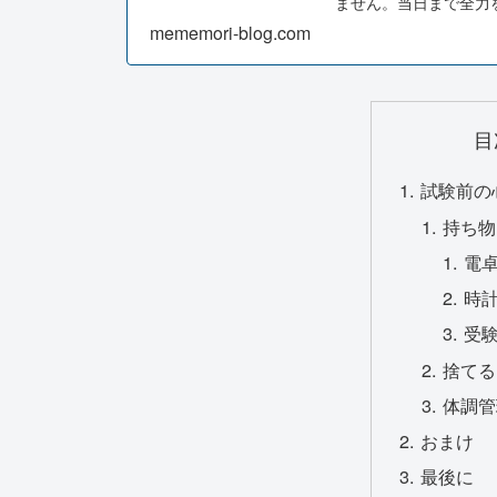
ません。当日まで全力
mememori-blog.com
目
試験前の
持ち物
電
時
受
捨てる
体調管
おまけ
最後に