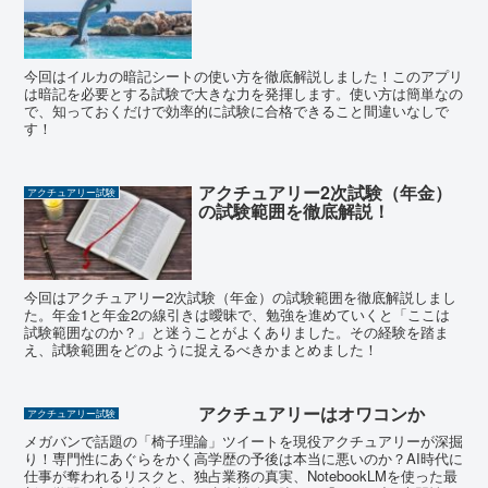
今回はイルカの暗記シートの使い方を徹底解説しました！このアプリ
は暗記を必要とする試験で大きな力を発揮します。使い方は簡単なの
で、知っておくだけで効率的に試験に合格できること間違いなしで
す！
アクチュアリー2次試験（年金）
アクチュアリー試験
の試験範囲を徹底解説！
今回はアクチュアリー2次試験（年金）の試験範囲を徹底解説しまし
た。年金1と年金2の線引きは曖昧で、勉強を進めていくと「ここは
試験範囲なのか？」と迷うことがよくありました。その経験を踏ま
え、試験範囲をどのように捉えるべきかまとめました！
アクチュアリーはオワコンか
アクチュアリー試験
メガバンで話題の「椅子理論」ツイートを現役アクチュアリーが深掘
り！専門性にあぐらをかく高学歴の予後は本当に悪いのか？AI時代に
仕事が奪われるリスクと、独占業務の真実、NotebookLMを使った最