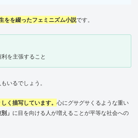
です。
生をを綴ったフェミニズム小説
権利を主張すること
人もいるでしょう。
心にグサグサくるような重い
々しく描写しています。
に目を向ける人が増えることが平等な社会への
差別」